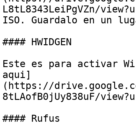
L8tL8343LeiPgVZn/view?u
ISO. Guardalo en un lug
#### HWIDGEN

Este es para activar Wi
aqui]
(https://drive.google.c
8tLAofB0jUy838uF/view?u
#### Rufus
