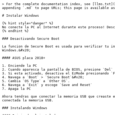
> For the complete documentation index, see [llms.txt](
appending `.md` to page URLs; this page is available as
# Instalar Windows

{% hint style="danger" %}

No conecte la PC al Internet durante este proceso! Desc
{% endhint %}

### Desactivando Secure Boot

La funcion de Secure Boot es usada para verificar tu in
Windows.&#x20;

#### ASUS placa 2018+

1. Enciende la PC

2. Cuando aparesca la pantalla de BIOS, presione `Del` 
3. Si esta activado, desactiva el EzMode presionando `F
4. Navega a `Boot` > `Secure Boot`&#x20;

5. Cambia `OS Type` a `Other OS`.

6. Navega a `Exit` y escoge `Save and Reset`

7. Apaga la PC

Ahora tendras que conectar la memoria USB que creaste e
conectada la memoria USB.

### Instalando Windows
