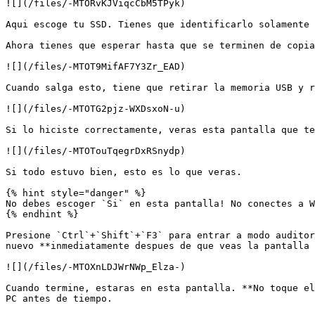
![](/files/-MTORvKJViqcCbM5TPyk)

Aqui escoge tu SSD. Tienes que identificarlo solamente 
Ahora tienes que esperar hasta que se terminen de copia
![](/files/-MTOT9MifAF7Y3Zr_EAD)

Cuando salga esto, tiene que retirar la memoria USB y r
![](/files/-MTOTG2pjz-WXDsxoN-u)

Si lo hiciste correctamente, veras esta pantalla que te
![](/files/-MTOTouTqegrDxRSnydp)

Si todo estuvo bien, esto es lo que veras.

{% hint style="danger" %}

No debes escoger `Si` en esta pantalla! No conectes a W
{% endhint %}

Presione `Ctrl`+`Shift`+`F3` para entrar a modo auditor
nuevo **inmediatamente despues de que veas la pantalla 
![](/files/-MTOXnLDJWrNWp_Elza-)

Cuando termine, estaras en esta pantalla. **No toque el
PC antes de tiempo.
