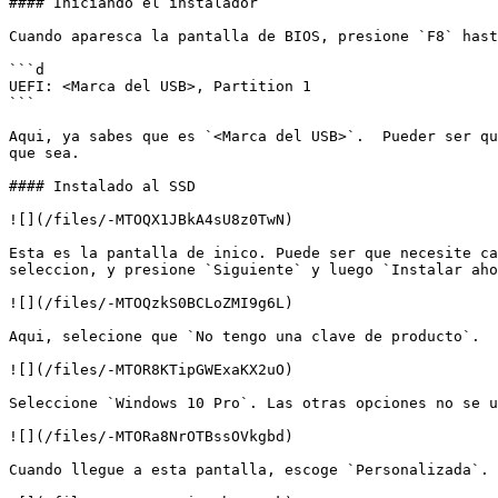
#### Iniciando el instalador

Cuando aparesca la pantalla de BIOS, presione `F8` hast
```d

UEFI: <Marca del USB>, Partition 1

```

Aqui, ya sabes que es `<Marca del USB>`.  Pueder ser qu
que sea.

#### Instalado al SSD

![](/files/-MTOQX1JBkA4sU8z0TwN)

Esta es la pantalla de inico. Puede ser que necesite ca
seleccion, y presione `Siguiente` y luego `Instalar aho
![](/files/-MTOQzkS0BCLoZMI9g6L)

Aqui, selecione que `No tengo una clave de producto`.

![](/files/-MTOR8KTipGWExaKX2uO)

Seleccione `Windows 10 Pro`. Las otras opciones no se u
![](/files/-MTORa8NrOTBssOVkgbd)

Cuando llegue a esta pantalla, escoge `Personalizada`. 